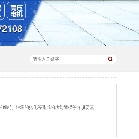
电动机的寿命与绝缘劣化或是滑动部的摩耗、轴承的劣化等造成的功能障碍等各项要素有关，大部分视轴承状况而定。