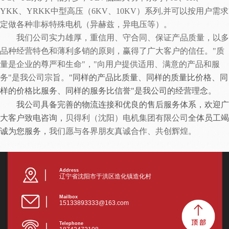
YKK、YRKK中型高压（6KV、10KV）系列,并可以按用户需求
定做各种非标特殊电机（异赫兹，异电压等）。
我们公司实力雄厚，重信用、守合同、保证产品质量，以多
品种经营特色和薄利多销的原则，赢得了广大客户的信任。
"质
量是企业的尊严和生命"，"向用户提供适用、满意的产品和服
务"是我公司宗旨。
"同样的产品比质量、同样的质量比价格、同
样的价格比服务、同样的服务比信誉"
是我公司的
经营理念
。
我公司具备完善的物流连接和优良的售后服务体系，
欢迎广
大客户致电咨询，
贝得利（沈阳）电机集团
有限公司
全体员工
竭
诚为您服务
，
我们愿与各界朋友真诚合作、共创辉煌
。
Address
辽宁省沈阳市于洪区造化镇造化村
Mailbox
15133893333@163.com
Telephone