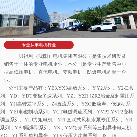
专注网络推广
专业从事电机行业
贝得利（沈阳）电机集团
有限公司是集技术研发及
销售于一体的专业电机企业，本公司是专业生产销售中小
型高低压电机、直流电机、变频电机、防爆电机的骨干企
业。
公司主要产品有：
YE3,YX3高效系列、Y,Y2系列、Y2-E系
列、YD、YDT变极多速系列、YZ、YZR,JZR2冶金及起重用系
列、YH高转差率系列、Z4直流系列、YZC低噪声、低振动系
列、YEJ电磁制动系列、YCT电磁调速系列、YVP2,YVF2变频
调速系列、YLJ力矩电机，YFP直联式风机水泵专用系列、YR
系列，YB3隔爆型系列、YS，YM铝壳系列等三相异步电动机，
YC、YL系列单相异步，YLV低压大功率系列，JS、JR、