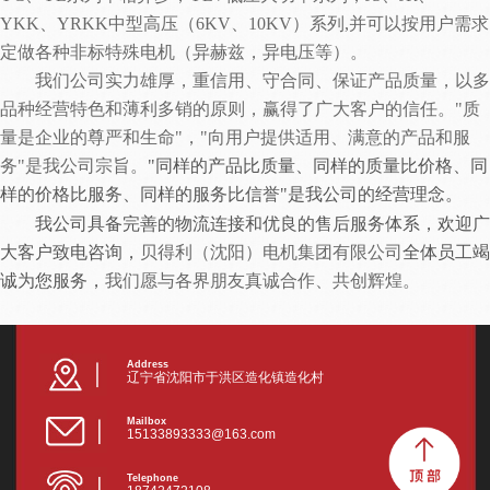
YKK、YRKK中型高压（6KV、10KV）系列,并可以按用户需求
定做各种非标特殊电机（异赫兹，异电压等）。
我们公司实力雄厚，重信用、守合同、保证产品质量，以多
品种经营特色和薄利多销的原则，赢得了广大客户的信任。
"质
量是企业的尊严和生命"，"向用户提供适用、满意的产品和服
务"是我公司宗旨。
"同样的产品比质量、同样的质量比价格、同
样的价格比服务、同样的服务比信誉"
是我公司的
经营理念
。
我公司具备完善的物流连接和优良的售后服务体系，
欢迎广
大客户致电咨询，
贝得利（沈阳）电机集团
有限公司
全体员工
竭
诚为您服务
，
我们愿与各界朋友真诚合作、共创辉煌
。
Address
辽宁省沈阳市于洪区造化镇造化村
Mailbox
15133893333@163.com
Telephone