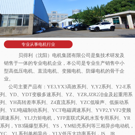
专注网络推广
专业从事电机行业
贝得利（沈阳）电机集团
有限公司是集技术研发及
销售于一体的专业电机企业，本公司是专业生产销售中小
型高低压电机、直流电机、变频电机、防爆电机的骨干企
业。
公司主要产品有：
YE3,YX3高效系列、Y,Y2系列、Y2-E系
列、YD、YDT变极多速系列、YZ、YZR,JZR2冶金及起重用系
列、YH高转差率系列、Z4直流系列、YZC低噪声、低振动系
列、YEJ电磁制动系列、YCT电磁调速系列、YVP2,YVF2变频
调速系列、YLJ力矩电机，YFP直联式风机水泵专用系列、YR
系列，YB3隔爆型系列、YS，YM铝壳系列等三相异步电动机，
YC、YL系列单相异步，YLV低压大功率系列，JS、JR、