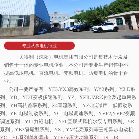
专注网络推广
专业从事电机行业
贝得利（沈阳）电机集团
有限公司是集技术研发及
销售于一体的专业电机企业，本公司是专业生产销售中小
型高低压电机、直流电机、变频电机、防爆电机的骨干企
业。
公司主要产品有：
YE3,YX3高效系列、Y,Y2系列、Y2-E系
列、YD、YDT变极多速系列、YZ、YZR,JZR2冶金及起重用系
列、YH高转差率系列、Z4直流系列、YZC低噪声、低振动系
列、YEJ电磁制动系列、YCT电磁调速系列、YVP2,YVF2变频
调速系列、YLJ力矩电机，YFP直联式风机水泵专用系列、YR
系列，YB3隔爆型系列、YS，YM铝壳系列等三相异步电动机，
YC、YL系列单相异步，YLV低压大功率系列，JS、JR、