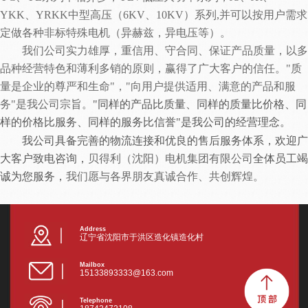
YKK、YRKK中型高压（6KV、10KV）系列,并可以按用户需求
定做各种非标特殊电机（异赫兹，异电压等）。
我们公司实力雄厚，重信用、守合同、保证产品质量，以多
品种经营特色和薄利多销的原则，赢得了广大客户的信任。
"质
量是企业的尊严和生命"，"向用户提供适用、满意的产品和服
务"是我公司宗旨。
"同样的产品比质量、同样的质量比价格、同
样的价格比服务、同样的服务比信誉"
是我公司的
经营理念
。
我公司具备完善的物流连接和优良的售后服务体系，
欢迎广
大客户致电咨询，
贝得利（沈阳）电机集团
有限公司
全体员工
竭
诚为您服务
，
我们愿与各界朋友真诚合作、共创辉煌
。
Address
辽宁省沈阳市于洪区造化镇造化村
Mailbox
15133893333@163.com
Telephone