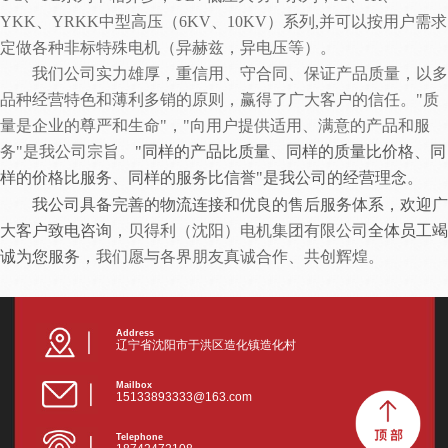
YKK、YRKK中型高压（6KV、10KV）系列,并可以按用户需求
定做各种非标特殊电机（异赫兹，异电压等）。
我们公司实力雄厚，重信用、守合同、保证产品质量，以多
品种经营特色和薄利多销的原则，赢得了广大客户的信任。
"质
量是企业的尊严和生命"，"向用户提供适用、满意的产品和服
务"是我公司宗旨。
"同样的产品比质量、同样的质量比价格、同
样的价格比服务、同样的服务比信誉"
是我公司的
经营理念
。
我公司具备完善的物流连接和优良的售后服务体系，
欢迎广
大客户致电咨询，
贝得利（沈阳）电机集团
有限公司
全体员工
竭
诚为您服务
，
我们愿与各界朋友真诚合作、共创辉煌
。
Address
辽宁省沈阳市于洪区造化镇造化村
Mailbox
15133893333@163.com
Telephone