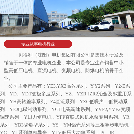
专注网络推广
专业从事电机行业
贝得利（沈阳）电机集团
有限公司是集技术研发及
销售于一体的专业电机企业，本公司是专业生产销售中小
型高低压电机、直流电机、变频电机、防爆电机的骨干企
业。
公司主要产品有：
YE3,YX3高效系列、Y,Y2系列、Y2-E系
列、YD、YDT变极多速系列、YZ、YZR,JZR2冶金及起重用系
列、YH高转差率系列、Z4直流系列、YZC低噪声、低振动系
列、YEJ电磁制动系列、YCT电磁调速系列、YVP2,YVF2变频
调速系列、YLJ力矩电机，YFP直联式风机水泵专用系列、YR
系列，YB3隔爆型系列、YS，YM铝壳系列等三相异步电动机，
YC、YL系列单相异步，YLV低压大功率系列，JS、JR、